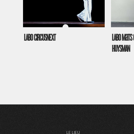
LABO CIRCUSNEXT
LABO Mats 
HUYSMAN
LE LIEU