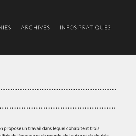
IES
ARCHIVES
INFOS PRATIQUES
 propose un travail dans lequel cohabitent trois
lités de l’homme et du monde, de l’autre et du double.