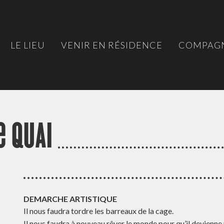
LE LIEU
VENIR EN RÉSIDENCE
COMPAGN
e QUAI
DEMARCHE ARTISTIQUE
Il nous faudra tordre les barreaux de la cage.
Il nous faudra à nouveau rêver le monde pour qu’il devienne