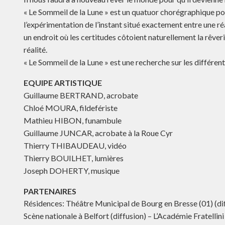
« Le Sommeil de la Lune » est un quatuor chorégraphique pou
l’expérimentation de l’instant situé exactement entre une r
un endroit où les certitudes côtoient naturellement la rêve
réalité.
« Le Sommeil de la Lune » est une recherche sur les différen
EQUIPE ARTISTIQUE
Guillaume BERTRAND, acrobate
Chloé MOURA, fildefériste
Mathieu HIBON, funambule
Guillaume JUNCAR, acrobate à la Roue Cyr
Thierry THIBAUDEAU, vidéo
Thierry BOUILHET, lumières
Joseph DOHERTY, musique
PARTENAIRES
Résidences: Théâtre Municipal de Bourg en Bresse (01) (diff
Scène nationale à Belfort (diffusion) – L’Académie Fratellin