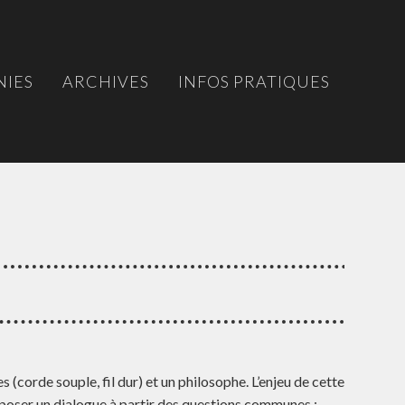
IES
ARCHIVES
INFOS PRATIQUES
 (corde souple, fil dur) et un philosophe. L’enjeu de cette
oposer un dialogue à partir des questions communes :