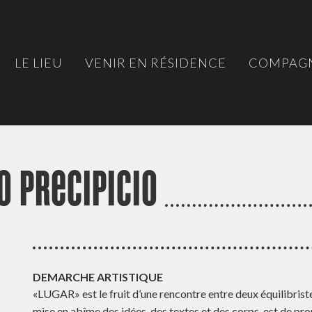
LE LIEU
VENIR EN RÉSIDENCE
COMPAGN
 Precipicio
DEMARCHE ARTISTIQUE
«LUGAR» est le fruit d’une rencontre entre deux équilibristes
mise en abîme des idées, des textes et des corps, est de pr