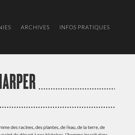
IES
ARCHIVES
INFOS PRATIQUES
HARPER
e des racines, des plantes, de l’eau, de la terre, de
de point de départ à nos histoires. L’homme inscrit dans