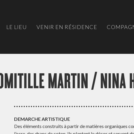
LE LIEU
VENIR EN RÉSIDENCE
COMPAGN
OMITILLE MARTIN / NINA 
DEMARCHE ARTISTIQUE
Des éléments construits à partir de matières organiques comm
l’ocre, des draps de coton. Ils plantent le décor et servent 