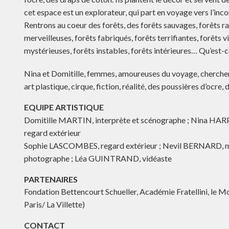
cet espace est un explorateur, qui part en voyage vers l’inconn
Rentrons au coeur des forêts, des forêts sauvages, forêts r
merveilleuses, forêts fabriqués, forêts terrifiantes, forêts v
mystérieuses, forêts instables, forêts intérieures… Qu’est-c
Nina et Domitille, femmes, amoureuses du voyage, cherchen
art plastique, cirque, fiction, réalité, des poussières d’oc
EQUIPE ARTISTIQUE
Domitille MARTIN, interprète et scénographe ; Nina HARP
regard extérieur
Sophie LASCOMBES, regard extérieur ; Nevil BERNARD, m
photographe ; Léa GUINTRAND, vidéaste
PARTENAIRES
Fondation Bettencourt Schueller, Académie Fratellini, le M
Paris/ La Villette)
CONTACT