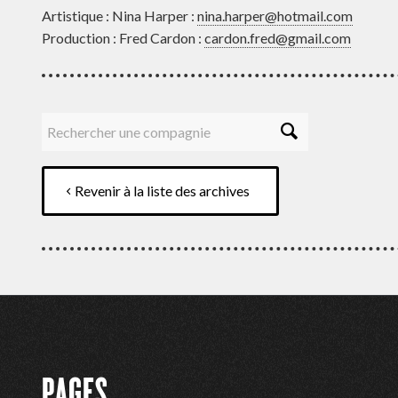
Artistique : Nina Harper :
nina.harper@hotmail.com
Production : Fred Cardon :
cardon.fred@gmail.com
Revenir à la liste des archives
PAGES