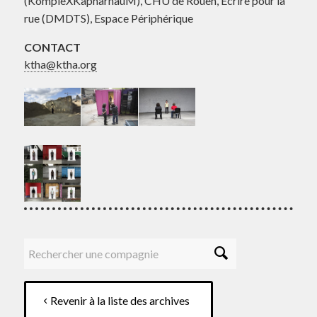
(KompleXKapharnaüM), CHU de Rouen, Ecrire pour la
rue (DMDTS), Espace Périphérique
CONTACT
ktha@ktha.org
Revenir à la liste des archives