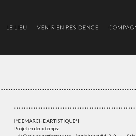
LE LIEU
VENIR EN RÉSIDENCE
COMPAGN
[*DEMARCHE ARTISTIQUE*]
Projet en deux temps:
– 1/ Cycle de performances « Angle Mort # 1, 2, 3… » – Sa