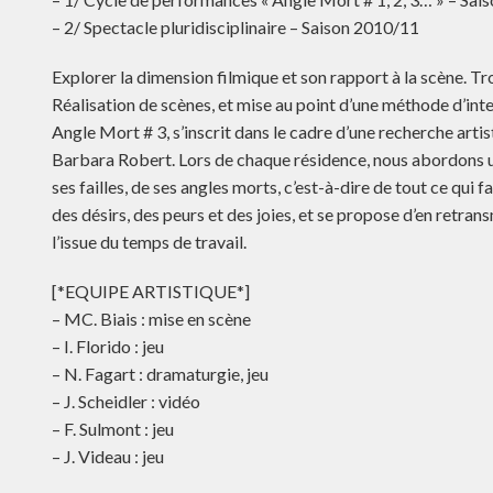
– 2/ Spectacle pluridisciplinaire – Saison 2010/11
Explorer la dimension filmique et son rapport à la scène. Tr
Réalisation de scènes, et mise au point d’une méthode d’inte
Angle Mort # 3, s’inscrit dans le cadre d’une recherche artist
Barbara Robert. Lors de chaque résidence, nous abordons 
ses failles, de ses angles morts, c’est-à-dire de tout ce qui fa
des désirs, des peurs et des joies, et se propose d’en retra
l’issue du temps de travail.
[*EQUIPE ARTISTIQUE*]
– MC. Biais : mise en scène
– I. Florido : jeu
– N. Fagart : dramaturgie, jeu
– J. Scheidler : vidéo
– F. Sulmont : jeu
– J. Videau : jeu