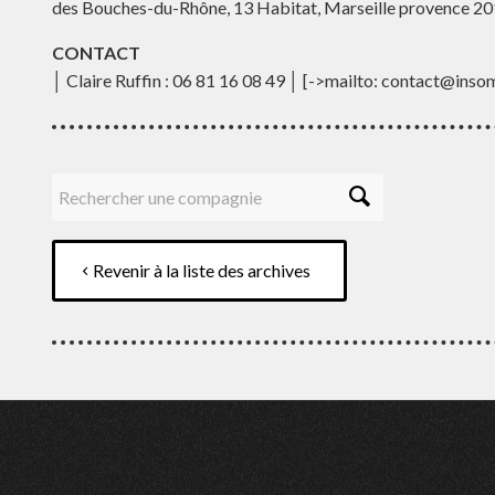
des Bouches-du-Rhône, 13 Habitat, Marseille provence 201
CONTACT
│ Claire Ruffin : 06 81 16 08 49 │ [->mailto: contact@inso
Revenir à la liste des archives