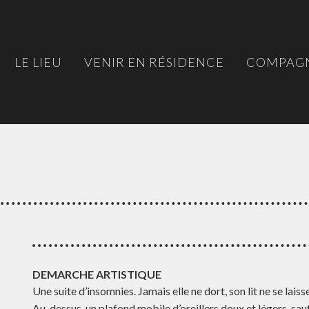
LE LIEU
VENIR EN RÉSIDENCE
COMPAGN
DEMARCHE ARTISTIQUE
Une suite d’insomnies. Jamais elle ne dort, son lit ne se laisse
Au-dessus, un plafond mobile d’oreillers doux et légers, sauf