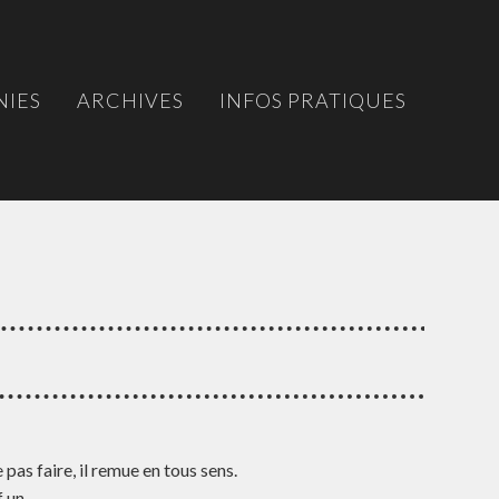
IES
ARCHIVES
INFOS PRATIQUES
 pas faire, il remue en tous sens.
 un.