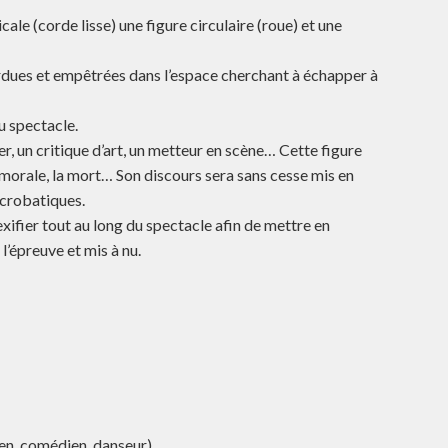
le (corde lisse) une figure circulaire (roue) et une
erdues et empêtrées dans l’espace cherchant à échapper à
u spectacle.
her, un critique d’art, un metteur en scène… Cette figure
a morale, la mort… Son discours sera sans cesse mis en
acrobatiques.
exifier tout au long du spectacle afin de mettre en
l’épreuve et mis à nu.
en, comédien, danseur)