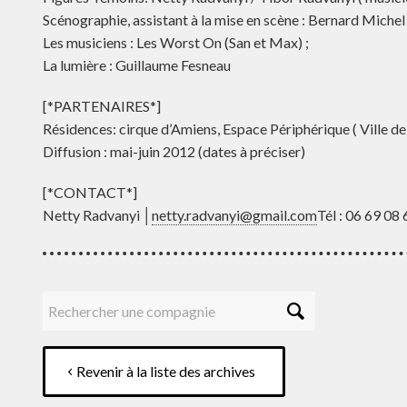
Scénographie, assistant à la mise en scène : Bernard Michel 
Les musiciens : Les Worst On (San et Max) ;
La lumière : Guillaume Fesneau
[*PARTENAIRES*]
Résidences: cirque d’Amiens, Espace Périphérique ( Ville de P
Diffusion : mai-juin 2012 (dates à préciser)
[*CONTACT*]
Netty Radvanyi │
netty.radvanyi@gmail.com
Tél : 06 69 08
Revenir à la liste des archives