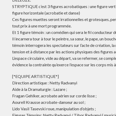
STRYPTIQUE c’est 3 figures acrobatiques : une figure vertica
figure horizontale (acrobatie et danse)
Ces figures muettes seront irrationnelles et grotesques, p
tout prix à une mort programmée.
Et 1 figure témoin : un comédien qui sera le fil conducteur d
Il incarnera tour à tour le peintre, sa sœur, le pape, un bouc
témoin interrogera les spectateurs sur l’acte de création, l
tension et à distance par les actions physiques des figures 
L’espace circulaire, vide au départ, va se refermer, se compl
évidence la contrainte qu’exerce l’espace sur les corps mis à 
[*EQUIPE ARTISTIQUE*]
Direction artistique : Netty Radvanyi
Aide à la Dramaturgie : Lazare ;
Fragan Gehlker, acrobate aérien sur corde lisse ;
Aourell Krausse acrobate-danseur au sol ;
Lido Vasil Tasevski roue, manipulation d’objets ;
Figures Témoins: Netty Radvanyi / Tibor Radvanyi ( musici