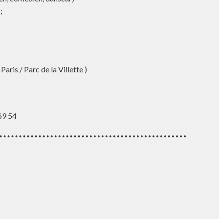
;
aris / Parc de la Villette )
 69 54