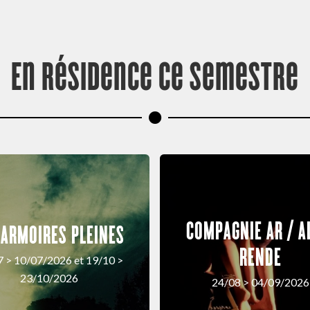
En résidence ce semestre
COMPAGNIE AR / A
 ARMOIRES PLEINES
RENDE
7 > 10/07/2026 et 19/10 >
23/10/2026
24/08 > 04/09/2026