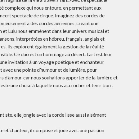
lité complexe qui nous entoure, en permettant aux
 concert spectacle de cirque. Imaginez des cordes de
onieusement à des cordes aériennes, créant une
n et Lulu nous emmènent dans leur univers musical et
ansons, interprétées en hébreu, français, anglais et
s. Ils explorent également la gestion de la réalité
sible. Ce duo est un hommage au désert. L’art est leur
 une invitation à un voyage poétique et enchanteur,
ent avec une pointe d’humour et de lumière, pour
s d’amour, car nous souhaitons apporter de la lumière et
reste une chose à laquelle nous accrocher et tenir bon :
tiste, elle jongle avec la corde lisse aussi aisément
te et chanteur, il compose et joue avec une passion