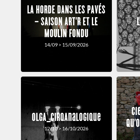
LA HORDE DANS LES PAVÉS
– SAISON ART’R ET LE
MOULIN FONDU
14/09 > 15/09/2026
Ci
OLGA_cirqAnalogique
Qu’o
12/10 > 16/10/2026