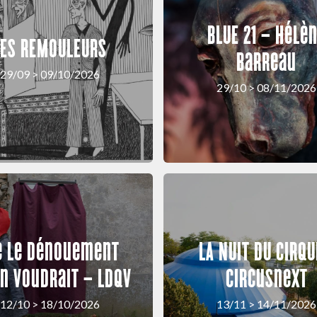
BLUE 21 – Hélè
LES REMOULEURS
Barreau
29/09 > 09/10/2026
29/10 > 08/11/2026
e Le Dénouement
LA NUIT DU CIRQU
n Voudrait – LDQV
circusnext
12/10 > 18/10/2026
13/11 > 14/11/2026