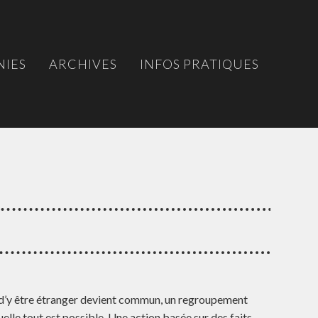
IES
ARCHIVES
INFOS PRATIQUES
 d’y être étranger devient commun, un regroupement
uelle tout est possible. Une action basée sur des faits