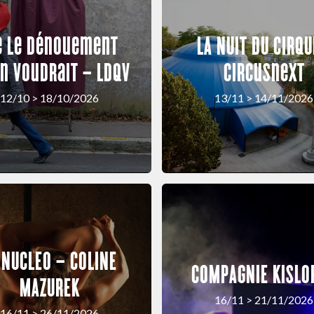
e Le Dénouement
LA NUIT DU CIRQU
n Voudrait – LDQV
circusnext
12/10 > 18/10/2026
13/11 > 14/11/2026
 NUCLEO – COLINE
COMPAGNIE KISLO
MAZUREK
16/11 > 21/11/2026
16/11 > 26/11/2026