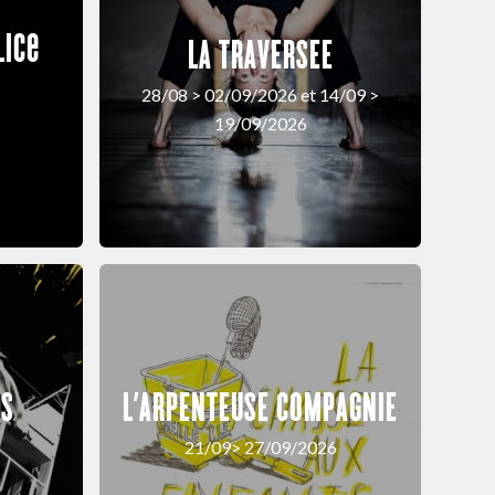
lice
LA TRAVERSEE
28/08 > 02/09/2026 et 14/09 >
19/09/2026
US
L’ARPENTEUSE COMPAGNIE
21/09> 27/09/2026