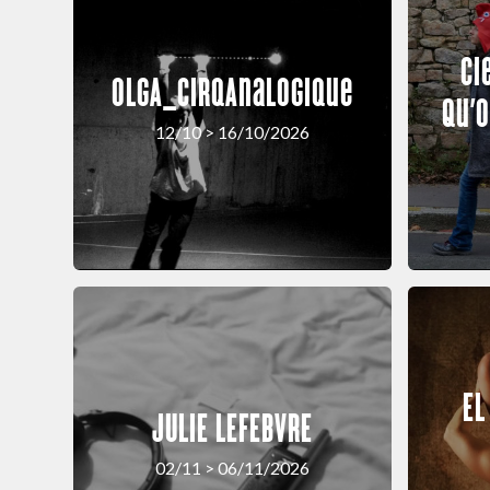
Ci
OLGA_cirqAnalogique
Qu’o
12/10 > 16/10/2026
EL
JULIE LEFEBVRE
02/11 > 06/11/2026