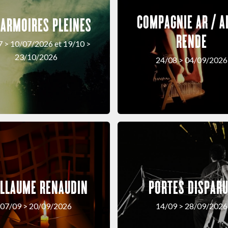
COMPAGNIE AR / A
 ARMOIRES PLEINES
RENDE
7 > 10/07/2026 et 19/10 >
23/10/2026
24/08 > 04/09/2026
ILLAUME RENAUDIN
PORTES DISPAR
07/09 > 20/09/2026
14/09 > 28/09/2026